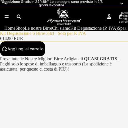
“Spedizione Gratis in 24/48h" Le consegne sono previste in 2/3
giorni lavorativi
Total
articol
nel
carrell
0
Home
Shop
Le nostre Birre
Chi siamo
Kit Degustazione (P. IVA)
Spaz
Kit Degustazione 6 Birre 33cl - Solo per P. IVA
€14,90 EUR
Aggiungi al carrello
Prova tutte le Nostre Migliori Birre Artigianali
QUASI GRATIS
...
Paghi solo le spese di imballaggio e trasporto (La spedizione è
assicurata, per questo ci costa di PI
Ù
)!