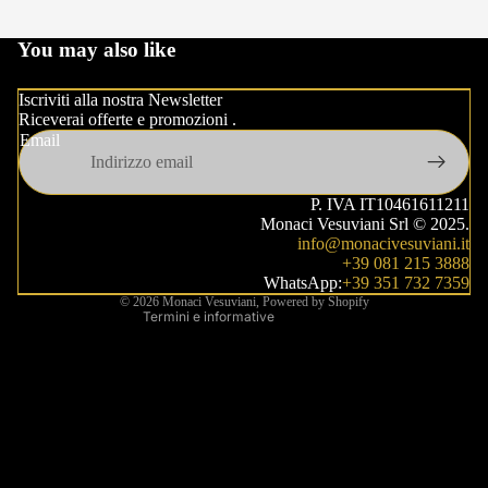
You may also like
Apri
immagine
a
Iscriviti alla nostra Newsletter
Riceverai offerte e promozioni .
schermo
Informativa sulla privacy
Email
intero
Informativa sui rimborsi
Termini e condizioni del servizio
P. IVA IT10461611211
Informativa sulle spedizioni
Monaci Vesuviani Srl © 2025.
info@monacivesuviani.it
Recapiti
+39 081 215 3888
Informativa legale
WhatsApp:
+39 351 732 7359
© 2026
Monaci Vesuviani
, Powered by Shopify
Termini e informative